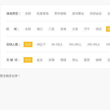
场地类型：
全部
拓展基地
野外探险
派对聚会
培训会议
区 域：
全部
海口
三亚
琼海
文昌
万宁
澄迈
容纳人数：
全部
40以下
40-100人
100-200人
200-500人
50
关 键 词：
全部
徒步
采摘
溯溪
登山
露营
烧烤
暂无相关记录！