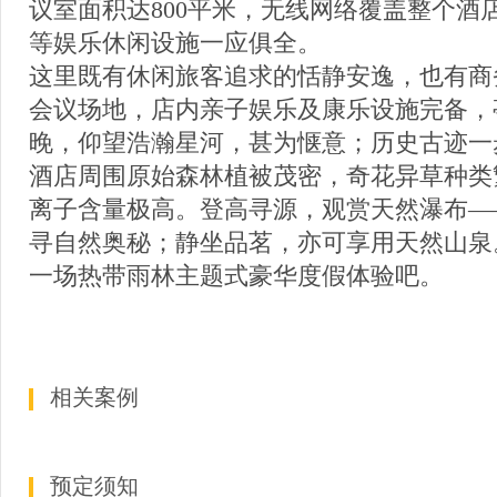
议室面积达800平米，无线网络覆盖整个酒
等娱乐休闲设施一应俱全。
这里既有休闲旅客追求的恬静安逸，也有商
会议场地，店内亲子娱乐及康乐设施完备，
晚，仰望浩瀚星河，甚为惬意；历史古迹一
酒店周围原始森林植被茂密，奇花异草种类
离子含量极高。登高寻源，观赏天然瀑布—
寻自然奥秘；静坐品茗，亦可享用天然山泉
一场热带雨林主题式豪华度假体验吧。
相关案例
预定须知