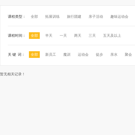
课程类型：
全部
拓展训练
旅行团建
亲子活动
趣味运动会
课程时间：
全部
半天
一天
两天
三天
五天及以上
关 键 词：
全部
新员工
魔训
运动会
徒步
亲水
聚会
暂无相关记录！