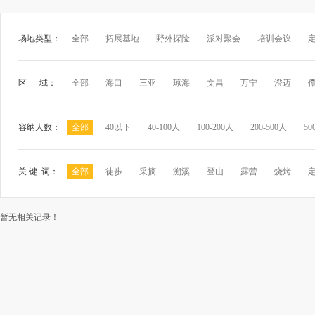
场地类型：
全部
拓展基地
野外探险
派对聚会
培训会议
区 域：
全部
海口
三亚
琼海
文昌
万宁
澄迈
容纳人数：
全部
40以下
40-100人
100-200人
200-500人
50
关 键 词：
全部
徒步
采摘
溯溪
登山
露营
烧烤
暂无相关记录！