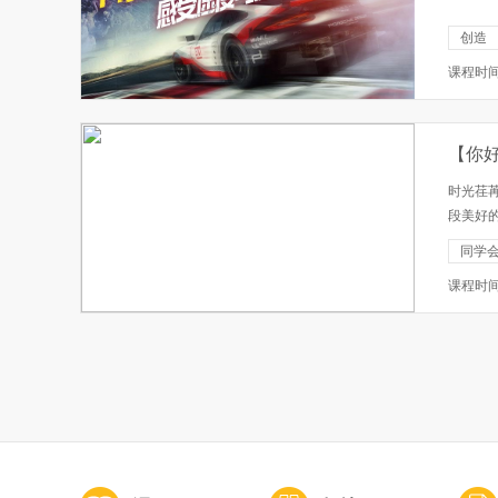
创造
课程时
【你
时光荏
段美好
主题活
同学
源； 丰富
课程时