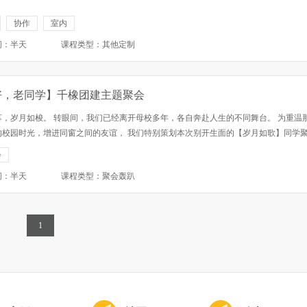
协作
室内
间：半天
课程类型：其他定制
好，老同学】千橡团建主题聚会
苒，岁月如梭。 转眼间，我们已经离开母校多年，各自奔赴人生的不同舞台。 为重温
的校园时光，增进同窗之间的友谊， 我们特别策划本次别开生面的【岁月如歌】同学
动。 二、活动目的 重温校园时光，回忆青春岁月； 增进同窗之间的友谊，拓展人脉资
会
同学们...
间：半天
课程类型：聚会轰趴
1