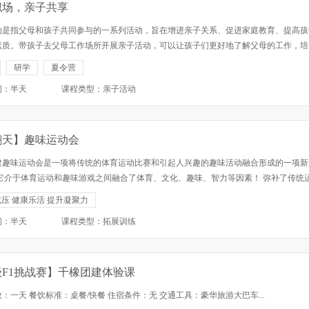
职场，亲子共享
动是指父母和孩子共同参与的一系列活动，旨在增进亲子关系、促进家庭教育、提高孩
素质。带孩子去父母工作场所开展亲子活动，可以让孩子们更好地了解父母的工作，培
社会责任感和团队精神，同时也有助于父母与孩子之间的沟通和互动。 一、活动介绍 •
研学
夏令营
工作场所：让孩子们...
间：半天
课程类型：亲子活动
翻天】趣味运动会
建趣味运动会是一项将传统的体育运动比赛和引起人兴趣的趣味活动融合形成的一项新
 它介于体育运动和趣味游戏之间融合了体育、文化、趣味、智力等因素！ 弥补了传统
只拼力量、速度的不足，趣味运动项目对体能的要求不高， 不论老少、男女均同共同
压 健康乐活 提升凝聚力
运动项目简单有趣...
间：半天
课程类型：拓展训练
级F1挑战赛】千橡团建体验课
：一天 餐饮标准：桌餐/快餐 住宿条件：无 交通工具：豪华旅游大巴车...