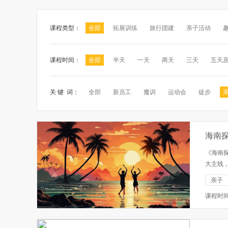
课程类型：
全部
拓展训练
旅行团建
亲子活动
课程时间：
全部
半天
一天
两天
三天
五天
关 键 词：
全部
新员工
魔训
运动会
徒步
海南
《海南
大主线
手工艺
亲子
聚力。 
课程时