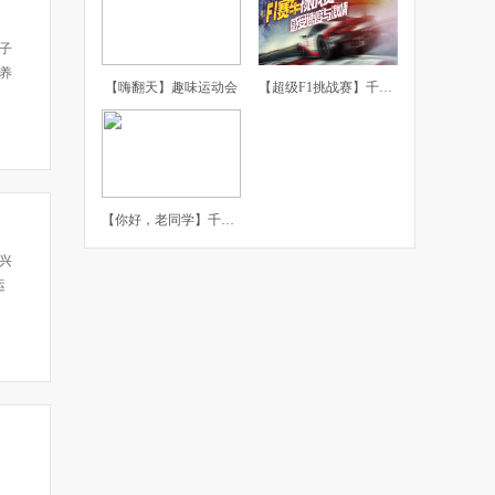
子
养
【嗨翻天】趣味运动会
【超级F1挑战赛】千橡团建体验课
参
【你好，老同学】千橡团建主题聚会
兴
运
参与