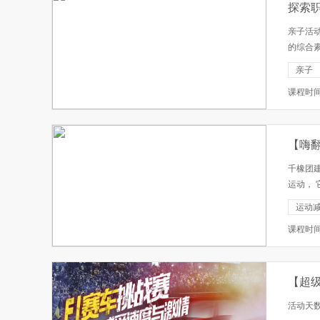
探索
亲子活
的综合
他们的
亲子
观父母的
课程时
【嗨
千橡团
运动，
动会上
运动减
体会。 
课程时
【超
活动天数