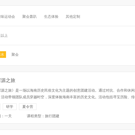
趣味运动会
聚会轰趴
生态体验
其他定制
及以上
亲水
聚会
探源之旅
探源之旅》是一场以海南历史民俗文化为主题的创意团建活动。通过对抗、合作和休闲
，活动带领团队成员穿越时空，深度体验海南丰富的历史文化。活动包括寻宝历险、传
制作、竞技对抗、文化之旅等多个环节，旨在加强团队协作，促进文化传承，提升团队
研学
夏令营
•文化传承：通过互动体验...
间：一天
课程类型：旅行团建