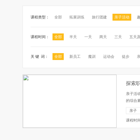
课程类型：
全部
拓展训练
旅行团建
亲子活动
课程时间：
全部
半天
一天
两天
三天
五天
关 键 词：
全部
新员工
魔训
运动会
徒步
探索
亲子活
的综合
他们的
亲子
观父母的
课程时