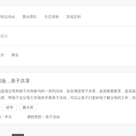
趣味运动会
聚会轰趴
生态体验
其他定制
及以上
亲水
聚会
职场，亲子共享
动是指父母和孩子共同参与的一系列活动，旨在增进亲子关系、促进家庭教育、提高孩
素质。带孩子去父母工作场所开展亲子活动，可以让孩子们更好地了解父母的工作，培
社会责任感和团队精神，同时也有助于父母与孩子之间的沟通和互动。 一、活动介绍 •
研学
夏令营
工作场所：让孩子们...
间：半天
课程类型：亲子活动