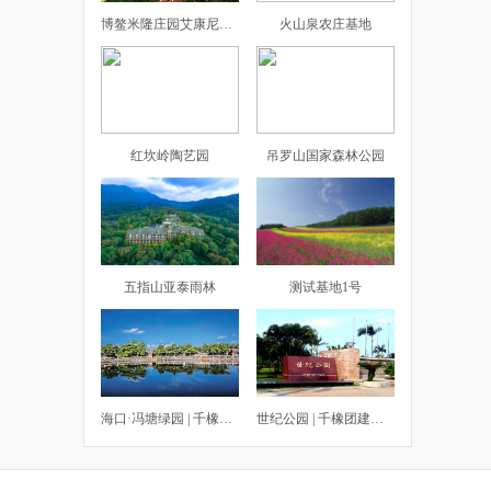
博鳌米隆庄园艾康尼克度假酒店
火山泉农庄基地
红坎岭陶艺园
吊罗山国家森林公园
五指山亚泰雨林
测试基地1号
海口·冯塘绿园 | 千橡团建拓展基地
世纪公园 | 千橡团建拓展基地