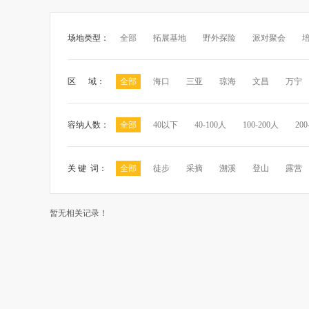
场地类型：
全部
拓展基地
野外探险
派对聚会
区 域：
全部
海口
三亚
琼海
文昌
万宁
容纳人数：
全部
40以下
40-100人
100-200人
200
关 键 词：
全部
徒步
采摘
溯溪
登山
露营
暂无相关记录！