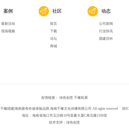
案例
社区
动态
最新活动
留言
公司新闻
现场视频
下载
行业快讯
论坛
团建百科
商城
友情链接：
绿色创意
千橡拓展
 2018 千橡团建|海南最有价值体验品牌,海南千橡文化传播有限公司 All rights reserved
琼IC
地址：海南省海口市玉沙路16号富豪大厦C座北楼2106室
技术支持：
绿色创意