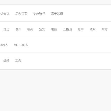
培训会议
定向寻宝
徒步骑行
亲子采摘
澄迈
儋州
临高
定安
屯昌
五指山
琼中
陵水
东方
-500人
500-1000人
烧烤
定向