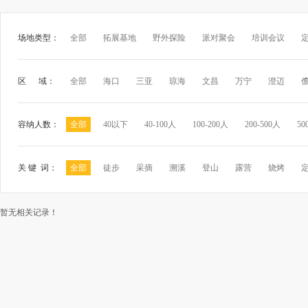
场地类型：
全部
拓展基地
野外探险
派对聚会
培训会议
区 域：
全部
海口
三亚
琼海
文昌
万宁
澄迈
容纳人数：
全部
40以下
40-100人
100-200人
200-500人
50
关 键 词：
全部
徒步
采摘
溯溪
登山
露营
烧烤
暂无相关记录！