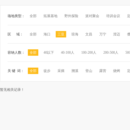
场地类型：
全部
拓展基地
野外探险
派对聚会
培训会议
区 域：
全部
海口
三亚
琼海
文昌
万宁
澄迈
容纳人数：
全部
40以下
40-100人
100-200人
200-500人
50
关 键 词：
全部
徒步
采摘
溯溪
登山
露营
烧烤
暂无相关记录！