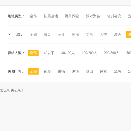
场地类型：
全部
拓展基地
野外探险
派对聚会
培训会议
区 域：
全部
海口
三亚
琼海
文昌
万宁
澄迈
容纳人数：
全部
40以下
40-100人
100-200人
200-500人
50
关 键 词：
全部
徒步
采摘
溯溪
登山
露营
烧烤
暂无相关记录！