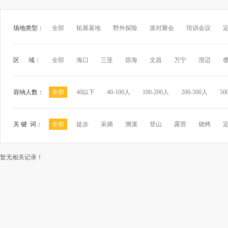
场地类型：
全部
拓展基地
野外探险
派对聚会
培训会议
区 域：
全部
海口
三亚
琼海
文昌
万宁
澄迈
容纳人数：
全部
40以下
40-100人
100-200人
200-500人
50
关 键 词：
全部
徒步
采摘
溯溪
登山
露营
烧烤
暂无相关记录！